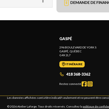
DEMANDE DE FINA
GASPÉ
296 BOULEVARD DE YORK S
GASPÉ
, QUÉBEC
G4X 2L7
ITINÉRAIRE
418 368-3362
Restez connecté
Les données affichées sont à titre indicatif seulement et ne peuvent être cons
© 2026 Atelier Laforge. Tous droits réservés. Consultez la
politique de confiden