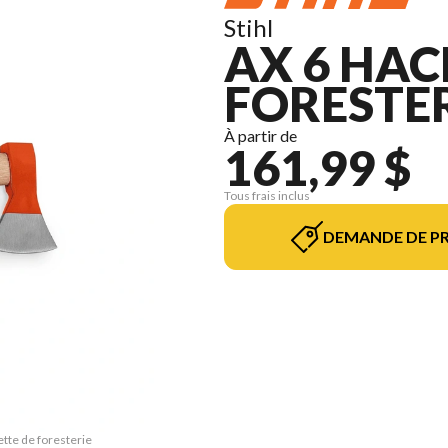
Stihl
AX 6 HAC
FORESTER
À partir de
161,99 $
Tous frais inclus
DEMANDE DE PR
ette de foresterie