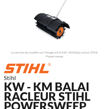
La version du modèle sur l'image est le KW - KM Balai racleur STIHL
Powersweep
Stihl
KW - KM BALAI
RACLEUR STIHL
POWERSWEEP