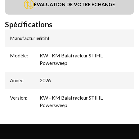
ÉVALUATION DE VOTRE ÉCHANGE
Spécifications
Manufacturier
Stihl
:
Modèle
:
KW - KM Balai racleur STIHL
Powersweep
Année
:
2026
Version
:
KW - KM Balai racleur STIHL
Powersweep