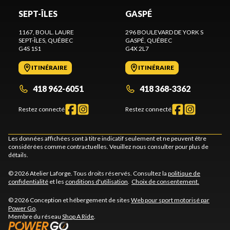
SEPT-ÎLES
GASPÉ
1167, BOUL. LAURE
296 BOULEVARD DE YORK S
SEPT-ÎLES
, QUÉBEC
GASPÉ
, QUÉBEC
G4S 1S1
G4X 2L7
ITINÉRAIRE
ITINÉRAIRE
418 962-6051
418 368-3362
Restez connecté
Restez connecté
Les données affichées sont à titre indicatif seulement et ne peuvent être
considérées comme contractuelles. Veuillez nous consulter pour plus de
détails.
© 2026 Atelier Laforge. Tous droits réservés. Consultez la
politique de
confidentialité
et les
conditions d'utilisation
.
Choix de consentement.
© 2026 Conception et hébergement de sites
Web pour sport motorisé par
Power Go
.
Membre du réseau
Shop A Ride
.