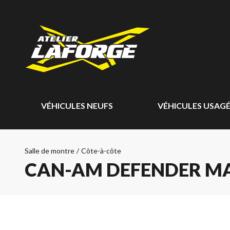
VÉHICULES NEUFS
VÉHICULES USAG
Salle de montre
/
Côte-à-côte
CAN-AM DEFENDER MA