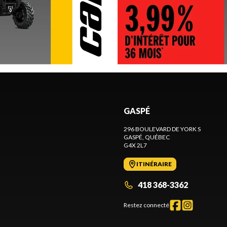
GASPÉ
296 BOULEVARD DE YORK S
GASPÉ
, QUÉBEC
G4X 2L7
ITINÉRAIRE
418 368-3362
Restez connecté