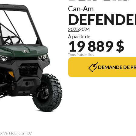
Can-Am
DEFENDE
2025
2024
À partir de
19 889 $
Tous frais inclus
DEMANDE DE PR
AX Vert toundra HD7