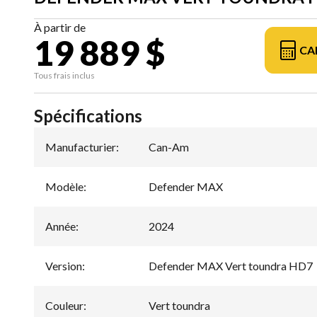
À partir de
19 889 $
CA
Tous frais inclus
Spécifications
Manufacturier
:
Can-Am
Modèle
:
Defender MAX
Année
:
2024
Version
:
Defender MAX Vert toundra HD7
Couleur
:
Vert toundra