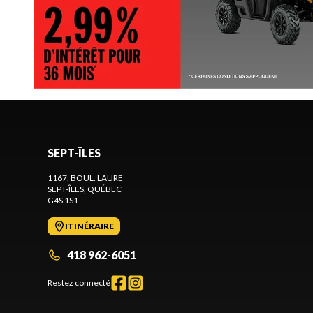
SEPT-ÎLES
1167, BOUL. LAURE
SEPT-ÎLES
, QUÉBEC
G4S 1S1
ITINÉRAIRE
418 962-6051
Restez connecté