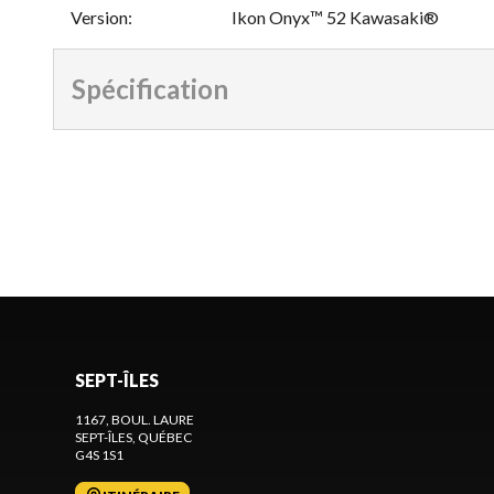
Version
:
Ikon Onyx™ 52 Kawasaki®
Spécification
SEPT-ÎLES
1167, BOUL. LAURE
SEPT-ÎLES
, QUÉBEC
G4S 1S1