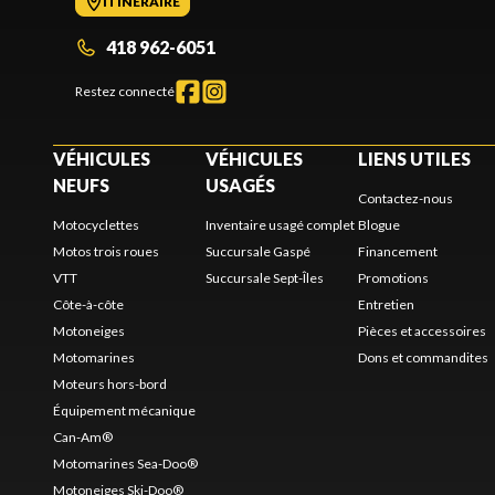
ITINÉRAIRE
418 962-6051
Restez connecté
VÉHICULES
VÉHICULES
LIENS UTILES
NEUFS
USAGÉS
Contactez-nous
Motocyclettes
Inventaire usagé complet
Blogue
Motos trois roues
Succursale Gaspé
Financement
VTT
Succursale Sept-Îles
Promotions
Côte-à-côte
Entretien
Motoneiges
Pièces et accessoires
Motomarines
Dons et commandites
Moteurs hors-bord
Équipement mécanique
Can-Am®
Motomarines Sea-Doo®
Motoneiges Ski-Doo®