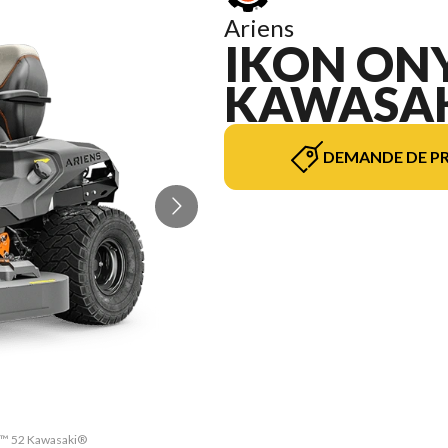
Ariens
IKON ON
KAWASAK
DEMANDE DE PR
yx™ 52 Kawasaki®
La version du m