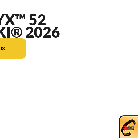
YX™ 52
I® 2026
IX
odèle sur l'image est le Ikon Onyx™ 52 Kawasaki®