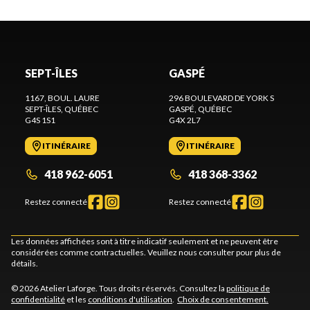
SEPT-ÎLES
GASPÉ
1167, BOUL. LAURE
296 BOULEVARD DE YORK S
SEPT-ÎLES
, QUÉBEC
GASPÉ
, QUÉBEC
G4S 1S1
G4X 2L7
ITINÉRAIRE
ITINÉRAIRE
418 962-6051
418 368-3362
Restez connecté
Restez connecté
Les données affichées sont à titre indicatif seulement et ne peuvent être
considérées comme contractuelles. Veuillez nous consulter pour plus de
détails.
© 2026 Atelier Laforge. Tous droits réservés. Consultez la
politique de
confidentialité
et les
conditions d'utilisation
.
Choix de consentement.