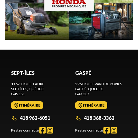
SEPT-ÎLES
GASPÉ
1167, BOUL. LAURE
296 BOULEVARD DE YORK S
SEPT-ÎLES
, QUÉBEC
GASPÉ
, QUÉBEC
G4S 1S1
G4X 2L7
ITINÉRAIRE
ITINÉRAIRE
418 962-6051
418 368-3362
Restez connecté
Restez connecté