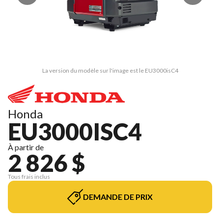
La version du modèle sur l'image est le EU3000isC4
Honda
EU3000ISC4
À partir de
2 826 $
Tous frais inclus
DEMANDE DE PRIX