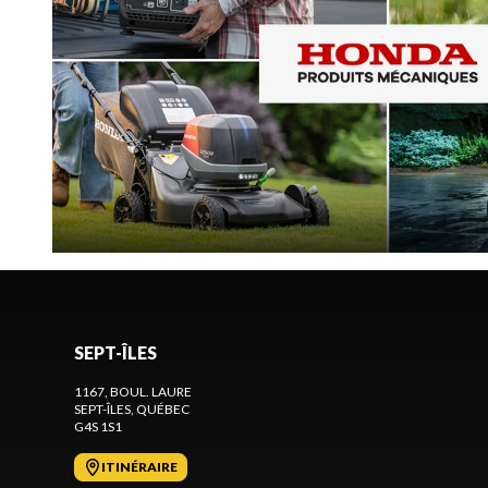
SEPT-ÎLES
1167, BOUL. LAURE
SEPT-ÎLES
, QUÉBEC
G4S 1S1
ITINÉRAIRE