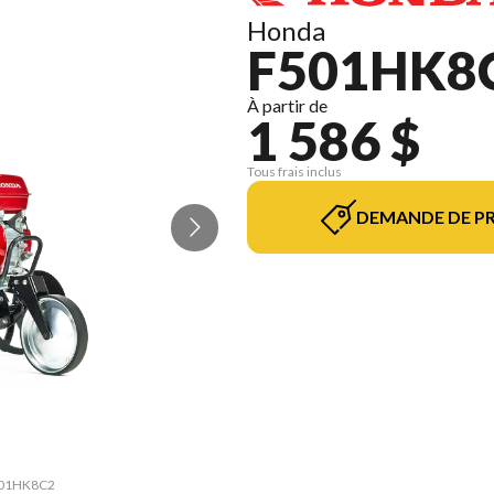
Honda
F501HK8
À partir de
1 586 $
Tous frais inclus
DEMANDE DE PR
F501HK8C2
La versi