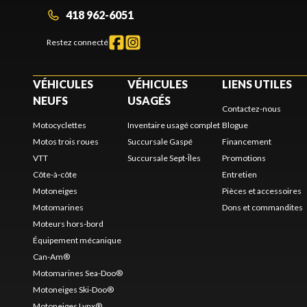
418 962-6051
Restez connecté
VÉHICULES
VÉHICULES
LIENS UTILES
NEUFS
USAGÉS
Contactez-nous
Motocyclettes
Inventaire usagé complet
Blogue
Motos trois roues
Succursale Gaspé
Financement
VTT
Succursale Sept-Îles
Promotions
Côte-à-côte
Entretien
Motoneiges
Pièces et accessoires
Motomarines
Dons et commandites
Moteurs hors-bord
Équipement mécanique
Can-Am®
Motomarines Sea-Doo®
Motoneiges Ski-Doo®
Motoneiges Lynx®