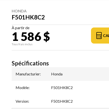
HONDA
F501HK8C2
À partir de
1 586 $
CA
Tous frais inclus
Spécifications
Manufacturier
:
Honda
Modèle
:
F501HK8C2
Version
:
F501HK8C2