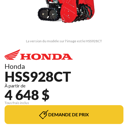
La version du modèle sur l'image est le HSS928CT
Honda
HSS928CT
À partir de
4 648 $
Tous frais inclus
DEMANDE DE PRIX