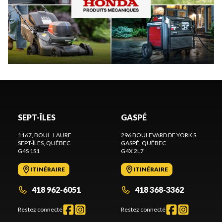
SEPT-ÎLES
GASPÉ
1167, BOUL. LAURE
296 BOULEVARD DE YORK S
SEPT-ÎLES
, QUÉBEC
GASPÉ
, QUÉBEC
G4S 1S1
G4X 2L7
ITINÉRAIRE
ITINÉRAIRE
418 962-6051
418 368-3362
Restez connecté
Restez connecté