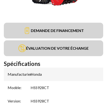
DEMANDE DE FINANCEMENT
ÉVALUATION DE VOTRE ÉCHANGE
Spécifications
Manufacturier
Honda
:
Modèle
:
HSS928CT
Version
:
HSS928CT