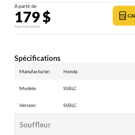
À partir de
179 $
CA
Tous frais inclus
Spécifications
Manufacturier
:
Honda
Modèle
:
SSBLC
Version
:
SSBLC
Souffleur