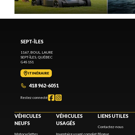
SEPT-ÎLES
1167, BOUL. LAURE
SEPT-ÎLES
, QUÉBEC
G4S 1S1
ITINÉRAIRE
418 962-6051
Restez connecté
VÉHICULES
VÉHICULES
LIENS UTILES
NEUFS
USAGÉS
Contactez-nous
Motocyclettes
Inventaire usagé complet
Blogue