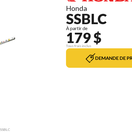
Honda
SSBLC
À partir de
179 $
Tous frais inclus
DEMANDE DE PR
e SSBLC