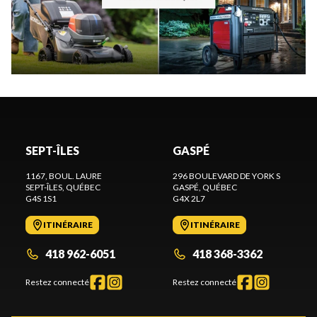
SEPT-ÎLES
GASPÉ
1167, BOUL. LAURE
296 BOULEVARD DE YORK S
SEPT-ÎLES
, QUÉBEC
GASPÉ
, QUÉBEC
G4S 1S1
G4X 2L7
ITINÉRAIRE
ITINÉRAIRE
418 962-6051
418 368-3362
Restez connecté
Restez connecté