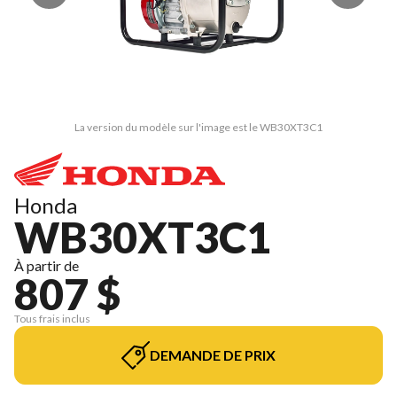
La version du modèle sur l'image est le WB30XT3C1
Honda
WB30XT3C1
À partir de
807 $
Tous frais inclus
DEMANDE DE PRIX