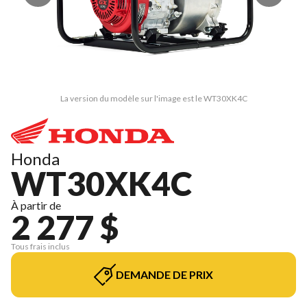
La version du modèle sur l'image est le WT30XK4C
Honda
WT30XK4C
À partir de
2 277 $
Tous frais inclus
DEMANDE DE PRIX