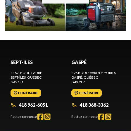
SEPT-ÎLES
GASPÉ
1167, BOUL. LAURE
296 BOULEVARD DE YORK S
SEPT-ÎLES
, QUÉBEC
GASPÉ
, QUÉBEC
G4S 1S1
G4X 2L7
ITINÉRAIRE
ITINÉRAIRE
418 962-6051
418 368-3362
Restez connecté
Restez connecté