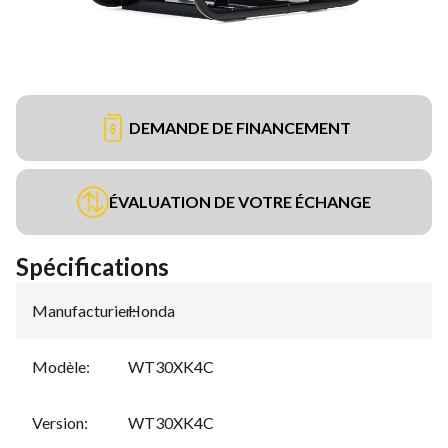
DEMANDE DE FINANCEMENT
ÉVALUATION DE VOTRE ÉCHANGE
Spécifications
Manufacturier
Honda
:
Modèle
:
WT30XK4C
Version
:
WT30XK4C