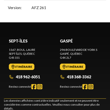
Version
:
AFZ 261
SEPT-ÎLES
GASPÉ
1167, BOUL. LAURE
296 BOULEVARD DE YORK S
SEPT-ÎLES
, QUÉBEC
GASPÉ
, QUÉBEC
G4S 1S1
G4X 2L7
ITINÉRAIRE
ITINÉRAIRE
418 962-6051
418 368-3362
Restez connecté
Restez connecté
Les données affichées sont à titre indicatif seulement et ne peuvent être
considérées comme contractuelles. Veuillez nous consulter pour plus de
détails.