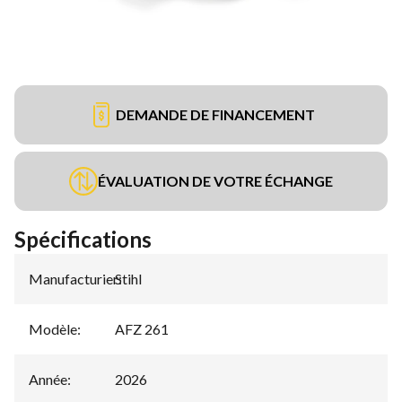
DEMANDE DE FINANCEMENT
ÉVALUATION DE VOTRE ÉCHANGE
Spécifications
Manufacturier
Stihl
:
Modèle
:
AFZ 261
Année
:
2026