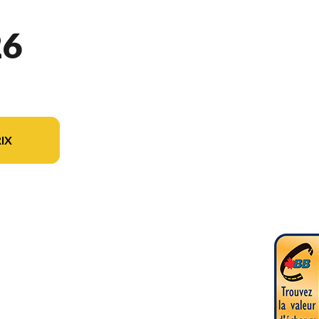
26
IX