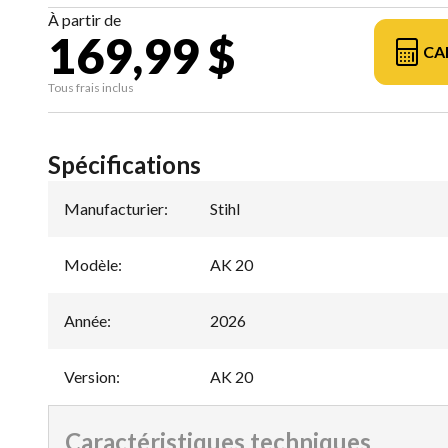
À partir de
169,99 $
CA
Tous frais inclus
Spécifications
Manufacturier
:
Stihl
Modèle
:
AK 20
Année
:
2026
Version
:
AK 20
Caractéristiques techniques