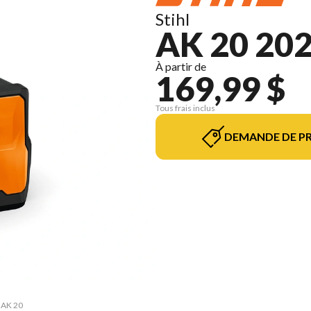
Stihl
AK 20 20
À partir de
169,99 $
Tous frais inclus
DEMANDE DE PR
e AK 20