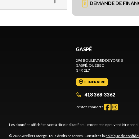
DEMANDE DE FINA
GASPÉ
296 BOULEVARD DE YORK S
GASPÉ
, QUÉBEC
G4X 2L7
ITINÉRAIRE
418 368-3362
Restez connecté
Les données affichées sont à titre indicatif seulement et ne peuvent être cons
© 2026 Atelier Laforge. Tous droits réservés. Consultez la
politique de confiden