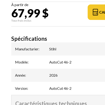
À partir de
67,99 $
CA
Tous frais inclus
Spécifications
Manufacturier
:
Stihl
Modèle
:
AutoCut 46-2
Année
:
2026
Version
:
AutoCut 46-2
Caractéristiques techniques