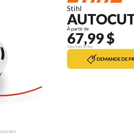
Stihl
AUTOCUT 
À partir de
67,99 $
Tous frais inclus
DEMANDE DE PR
toCut 46-2