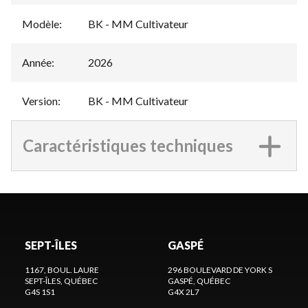
Modèle
:
BK - MM Cultivateur
Année
:
2026
Version
:
BK - MM Cultivateur
Caractéristiques techniques
SEPT-ÎLES
GASPÉ
1167, BOUL. LAURE
296 BOULEVARD DE YORK S
SEPT-ÎLES
, QUÉBEC
GASPÉ
, QUÉBEC
G4S 1S1
G4X 2L7