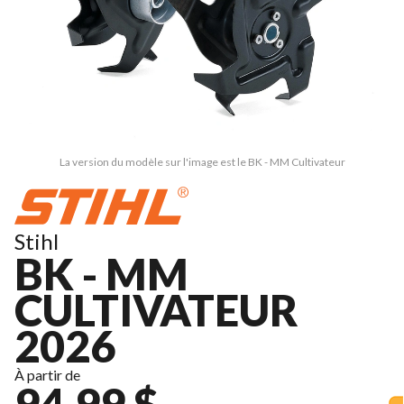
La version du modèle sur l'image est le BK - MM Cultivateur
Stihl
BK - MM
CULTIVATEUR
2026
À partir de
94,99 $