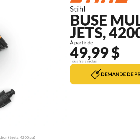
Stihl
BUSE MUL
JETS, 420
À partir de
49,99 $
Tous frais inclus
DEMANDE DE PR
ion (6 jets, 4200 psi)