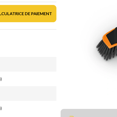
LCULATRICE DE PAIEMENT
i)
i)