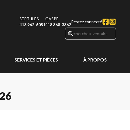
SEPT-ÎLES
GASPÉ
Restez connecté
418 962-6051
418 368-3362
SERVICES ET PIÈCES
À PROPOS
026