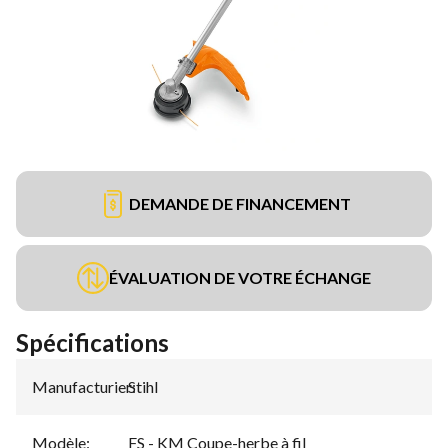
DEMANDE DE FINANCEMENT
ÉVALUATION DE VOTRE ÉCHANGE
Spécifications
Manufacturier
Stihl
:
Modèle
:
FS - KM Coupe-herbe à fil