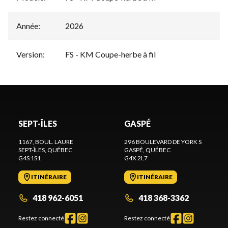
Année
:
2026
Version
:
FS - KM Coupe-herbe à fil
SEPT-ÎLES
GASPÉ
1167, BOUL. LAURE
296 BOULEVARD DE YORK S
SEPT-ÎLES
, QUÉBEC
GASPÉ
, QUÉBEC
G4S 1S1
G4X 2L7
ITINÉRAIRE
ITINÉRAIRE
418 962-6051
418 368-3362
Restez connecté
Restez connecté