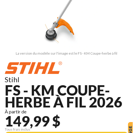
La version du modèle sur l'image est le FS - KM Coupe-herbe à fil
Stihl
FS - KM COUPE-
HERBE À FIL 2026
À partir de
149,99 $
Tous frais inclus