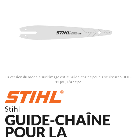
La version du modèle sur l'image est le Guide-chaîne pour la sculpture STIHL -
12 po., 1/4 de po.
Stihl
GUIDE-CHAÎNE
POUR LA