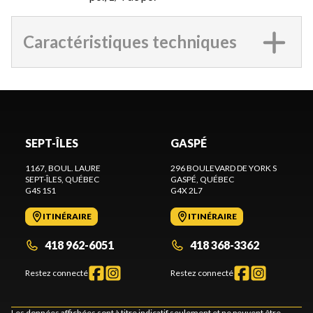
Caractéristiques techniques
SEPT-ÎLES
GASPÉ
1167, BOUL. LAURE
296 BOULEVARD DE YORK S
SEPT-ÎLES
, QUÉBEC
GASPÉ
, QUÉBEC
G4S 1S1
G4X 2L7
ITINÉRAIRE
ITINÉRAIRE
418 962-6051
418 368-3362
Restez connecté
Restez connecté
Les données affichées sont à titre indicatif seulement et ne peuvent être