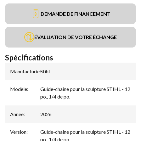
DEMANDE DE FINANCEMENT
ÉVALUATION DE VOTRE ÉCHANGE
Spécifications
Manufacturier
Stihl
:
Modèle
:
Guide-chaîne pour la sculpture STIHL - 12
po., 1/4 de po.
Année
:
2026
Version
:
Guide-chaîne pour la sculpture STIHL - 12
po., 1/4 de po.