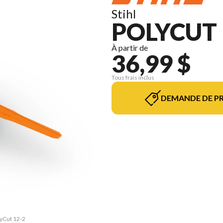
Stihl
POLYCUT 
À partir de
36,99 $
Tous frais inclus
DEMANDE DE PR
lyCut 12-2