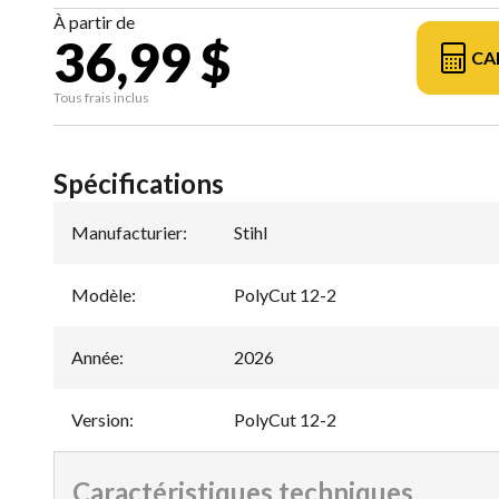
À partir de
36,99 $
CA
Tous frais inclus
Spécifications
Manufacturier
:
Stihl
Modèle
:
PolyCut 12-2
Année
:
2026
Version
:
PolyCut 12-2
Caractéristiques techniques