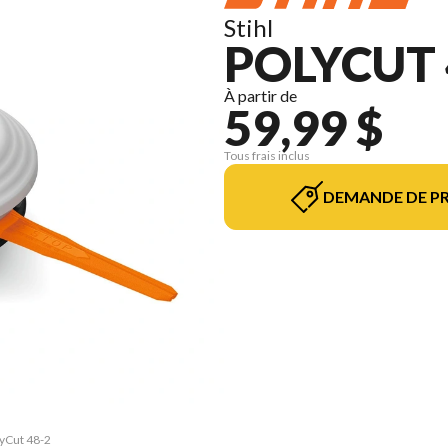
Stihl
POLYCUT 
À partir de
59,99 $
Tous frais inclus
DEMANDE DE PR
lyCut 48-2