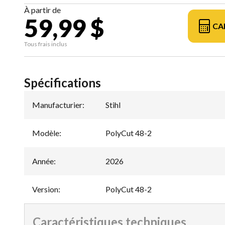
À partir de
59,99 $
CA
Tous frais inclus
Spécifications
Manufacturier
:
Stihl
Modèle
:
PolyCut 48-2
Année
:
2026
Version
:
PolyCut 48-2
Caractéristiques techniques