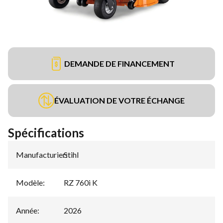
DEMANDE DE FINANCEMENT
ÉVALUATION DE VOTRE ÉCHANGE
Spécifications
Manufacturier
Stihl
:
Modèle
:
RZ 760i K
Année
:
2026