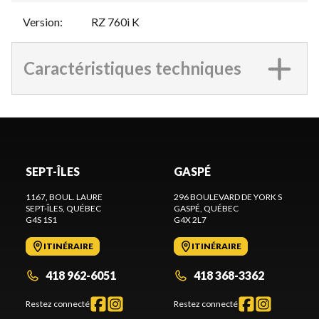
Version
:
RZ 760i K
Caractéristiques techniques
SEPT-ÎLES
GASPÉ
1167, BOUL. LAURE
296 BOULEVARD DE YORK S
SEPT-ÎLES
, QUÉBEC
GASPÉ
, QUÉBEC
G4S 1S1
G4X 2L7
ITINÉRAIRE
ITINÉRAIRE
418 962-6051
418 368-3362
Restez connecté
Restez connecté