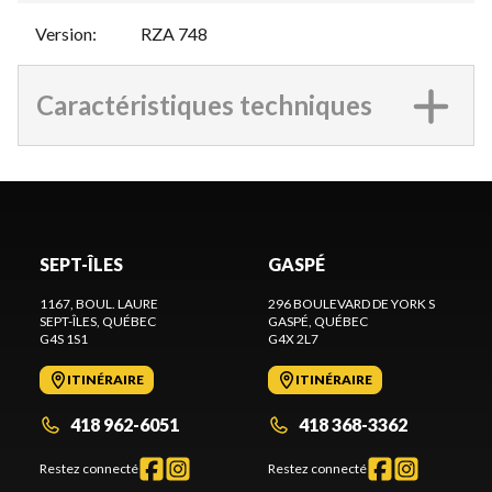
Version
:
RZA 748
Caractéristiques techniques
SEPT-ÎLES
GASPÉ
1167, BOUL. LAURE
296 BOULEVARD DE YORK S
SEPT-ÎLES
, QUÉBEC
GASPÉ
, QUÉBEC
G4S 1S1
G4X 2L7
ITINÉRAIRE
ITINÉRAIRE
418 962-6051
418 368-3362
Restez connecté
Restez connecté