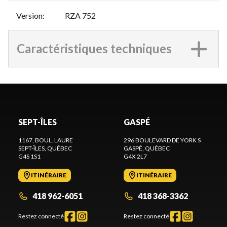
Version
:
RZA 752
Caractéristiques techniques
SEPT-ÎLES
GASPÉ
1167, BOUL. LAURE
296 BOULEVARD DE YORK S
SEPT-ÎLES
, QUÉBEC
GASPÉ
, QUÉBEC
G4S 1S1
G4X 2L7
ITINÉRAIRE
ITINÉRAIRE
418 962-6051
418 368-3362
Restez connecté
Restez connecté