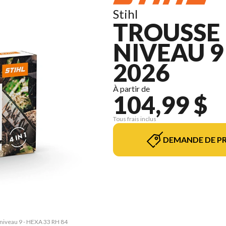
Stihl
TROUSSE 
NIVEAU 9 
2026
À partir de
104,99 $
Tous frais inclus
DEMANDE DE PR
 niveau 9 - HEXA 33 RH 84