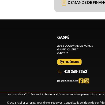
DEMANDE DE FINA
GASPÉ
296 BOULEVARD DE YORK S
GASPÉ
, QUÉBEC
G4X 2L7
ITINÉRAIRE
418 368-3362
Restez connecté
Les données affichées sont à titre indicatif seulement et ne peuvent être cons
© 2026 Atelier Laforge. Tous droits réservés. Consultez la
politique de confiden