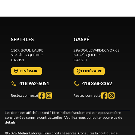
SEPT-ÎLES
GASPÉ
1167, BOUL. LAURE
296 BOULEVARD DE YORK S
SEPT-ÎLES
, QUÉBEC
GASPÉ
, QUÉBEC
G4S 1S1
G4X 2L7
ITINÉRAIRE
ITINÉRAIRE
418 962-6051
418 368-3362
Restez connecté
Restez connecté
Les données affichées sont à titre indicatif seulement et ne peuvent être
considérées comme contractuelles. Veuillez nous consulter pour plus de
détails.
© 2026 Atelier Laforge. Tous droits réservés. Consultez la
politique de