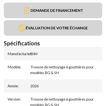
DEMANDE DE FINANCEMENT
ÉVALUATION DE VOTRE ÉCHANGE
Spécifications
Manufacturier
Stihl
:
Modèle
:
Trousse de nettoyage à gouttières pour
modèles BG & SH
Année
:
2026
Version
:
Trousse de nettoyage à gouttières pour
modèles BG & SH