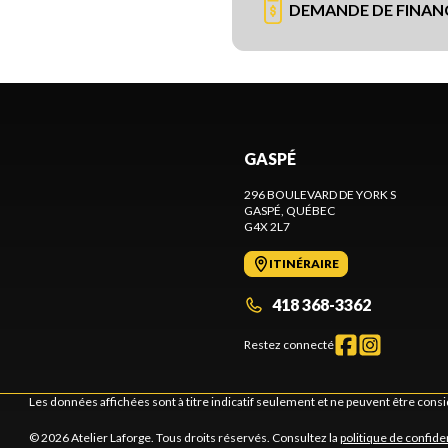
DEMANDE DE FINA
GASPÉ
296 BOULEVARD DE YORK S
GASPÉ
, QUÉBEC
G4X 2L7
ITINÉRAIRE
418 368-3362
Restez connecté
Les données affichées sont à titre indicatif seulement et ne peuvent être cons
© 2026 Atelier Laforge. Tous droits réservés. Consultez la
politique de confiden