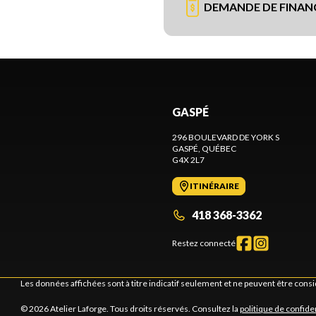
DEMANDE DE FINA
GASPÉ
296 BOULEVARD DE YORK S
GASPÉ
, QUÉBEC
G4X 2L7
ITINÉRAIRE
418 368-3362
Restez connecté
Les données affichées sont à titre indicatif seulement et ne peuvent être cons
© 2026 Atelier Laforge. Tous droits réservés. Consultez la
politique de confiden