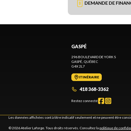
DEMANDE DE FINA
GASPÉ
296 BOULEVARD DE YORK S
GASPÉ
, QUÉBEC
G4X 2L7
ITINÉRAIRE
418 368-3362
Restez connecté
Les données affichées sont à titre indicatif seulement et ne peuvent être cons
© 2026 Atelier Laforge. Tous droits réservés. Consultez la
politique de confiden