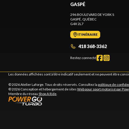
GASPÉ
296 BOULEVARD DE YORK S
GASPÉ
, QUÉBEC
G4X 2L7
ITINÉRAIRE
418 368-3362
Restez connecté
Les données affichées sont à titre indicatif seulement et ne peuvent être cons
© 2026 Atelier Laforge. Tous droits réservés. Consultez la
politique de confiden
© 2026 Conception et hébergement de sites
Web pour sport motorisé par Pow
Membre du réseau
Shop A Ride
.