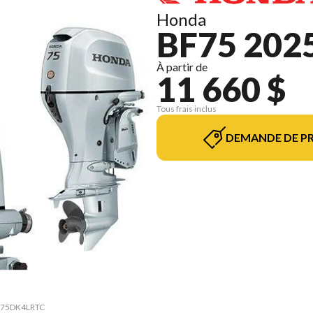
Honda
BF75 202
À partir de
11 660 $
Tous frais inclus
DEMANDE DE PR
75 75DK4LRTC