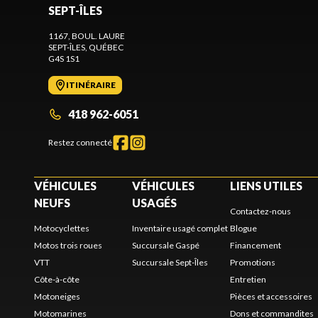
SEPT-ÎLES
1167, BOUL. LAURE
SEPT-ÎLES
, QUÉBEC
G4S 1S1
ITINÉRAIRE
418 962-6051
Restez connecté
VÉHICULES
VÉHICULES
LIENS UTILES
NEUFS
USAGÉS
Contactez-nous
Motocyclettes
Inventaire usagé complet
Blogue
Motos trois roues
Succursale Gaspé
Financement
VTT
Succursale Sept-Îles
Promotions
Côte-à-côte
Entretien
Motoneiges
Pièces et accessoires
Motomarines
Dons et commandites