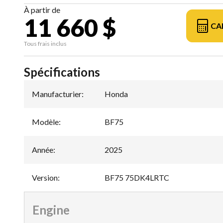
À partir de
11 660 $
CA
Tous frais inclus
Spécifications
Manufacturier
:
Honda
Modèle
:
BF75
Année
:
2025
Version
:
BF75 75DK4LRTC
Engine