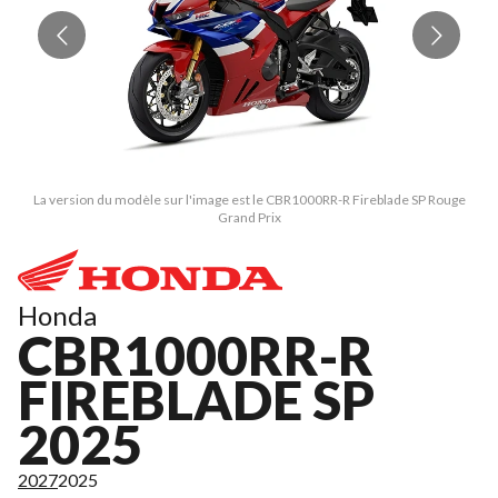
La version du modèle sur l'image est le CBR1000RR-R Fireblade SP Rouge
Grand Prix
Honda
CBR1000RR-R
FIREBLADE SP
2025
2027
2025