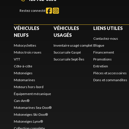
Restez connecté
VÉHICULES
VÉHICULES
LIENS UTILES
NEUFS
USAGÉS
Contactez-nous
Motocyclettes
Inventaire usagé complet
Blogue
Motos trois roues
Succursale Gaspé
Financement
VTT
Succursale Sept-Îles
Promotions
Côte-à-côte
Entretien
Motoneiges
Pièces et accessoires
Motomarines
Dons et commandites
Moteurs hors-bord
Équipement mécanique
Can-Am®
Motomarines Sea-Doo®
Motoneiges Ski-Doo®
Motoneiges Lynx®
Collection complète