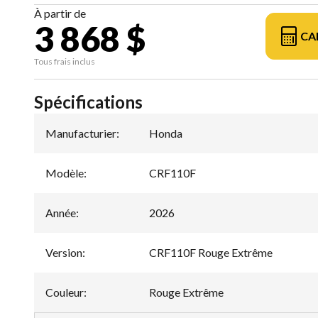
À partir de
3 868 $
CA
Tous frais inclus
Spécifications
Manufacturier
:
Honda
Modèle
:
CRF110F
Année
:
2026
Version
:
CRF110F Rouge Extrême
Couleur
:
Rouge Extrême