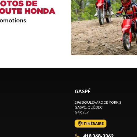
GASPÉ
296 BOULEVARD DE YORK S
GASPÉ
, QUÉBEC
G4X 2L7
ITINÉRAIRE
418 368-3362