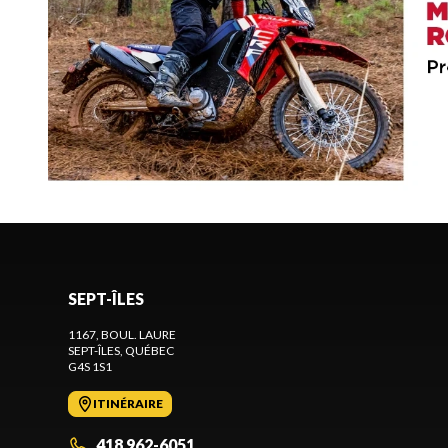
SEPT-ÎLES
1167, BOUL. LAURE
SEPT-ÎLES
, QUÉBEC
G4S 1S1
ITINÉRAIRE
418 962-6051