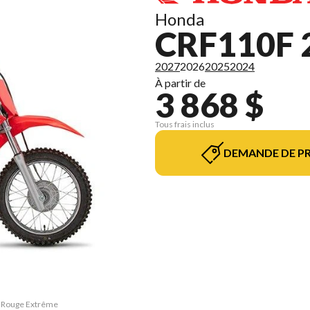
Honda
CRF110F 
2027
2026
2025
2024
À partir de
3 868 $
Tous frais inclus
DEMANDE DE PR
F Rouge Extrême