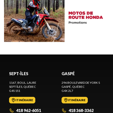
SEPT-ÎLES
GASPÉ
1167, BOUL. LAURE
296 BOULEVARD DE YORK S
SEPT-ÎLES
, QUÉBEC
GASPÉ
, QUÉBEC
G4S 1S1
G4X 2L7
ITINÉRAIRE
ITINÉRAIRE
418 962-6051
418 368-3362