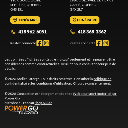
1167, BOUL. LAURE
296 BOULEVARD DE YORK S
SEPT-ÎLES
, QUÉBEC
GASPÉ
, QUÉBEC
G4S 1S1
G4X 2L7
ITINÉRAIRE
ITINÉRAIRE
418 962-6051
418 368-3362
Restez connecté
Restez connecté
Les données affichées sont à titre indicatif seulement et ne peuvent être
considérées comme contractuelles. Veuillez nous consulter pour plus de
détails.
© 2026 Atelier Laforge. Tous droits réservés. Consultez la
politique de
confidentialité
et les
conditions d'utilisation
.
Choix de consentement.
© 2026 Conception et hébergement de sites
Web pour sport motorisé par
Power Go
.
Membre du réseau
Shop A Ride
.