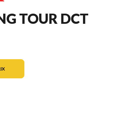
NG TOUR DCT
IX
 sur l'image est le Gold Wing Tour DCT Gris métallisé