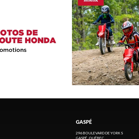
GASPÉ
296 BOULEVARD DE YORK S
GASPÉ
, QUÉBEC