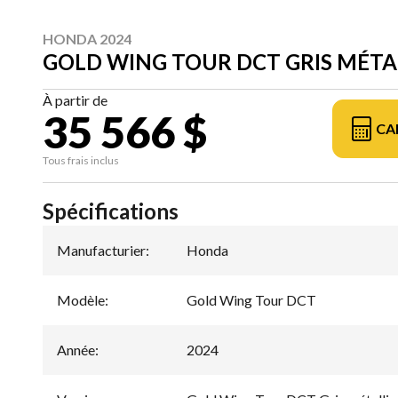
HONDA 2024
GOLD WING TOUR DCT GRIS MÉTA
À partir de
35 566 $
CA
Tous frais inclus
Spécifications
Manufacturier
:
Honda
Modèle
:
Gold Wing Tour DCT
Année
:
2024