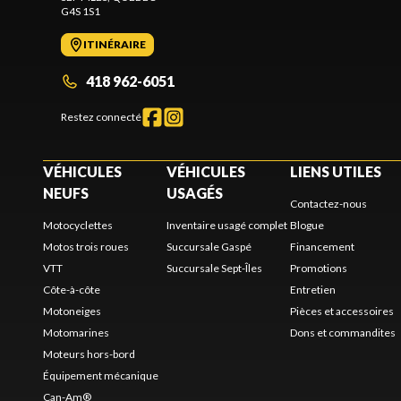
G4S 1S1
ITINÉRAIRE
418 962-6051
Restez connecté
VÉHICULES
VÉHICULES
LIENS UTILES
NEUFS
USAGÉS
Contactez-nous
Motocyclettes
Inventaire usagé complet
Blogue
Motos trois roues
Succursale Gaspé
Financement
VTT
Succursale Sept-Îles
Promotions
Côte-à-côte
Entretien
Motoneiges
Pièces et accessoires
Motomarines
Dons et commandites
Moteurs hors-bord
Équipement mécanique
Can-Am®