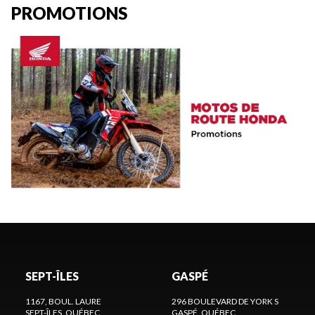
PROMOTIONS
SEPT-ÎLES
GASPÉ
1167, BOUL. LAURE
296 BOULEVARD DE YORK S
SEPT-ÎLES
, QUÉBEC
GASPÉ
, QUÉBEC