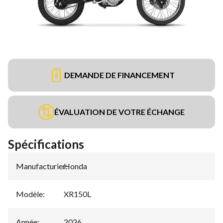
DEMANDE DE FINANCEMENT
ÉVALUATION DE VOTRE ÉCHANGE
Spécifications
Manufacturier
Honda
:
Modèle
:
XR150L
Année
:
2026