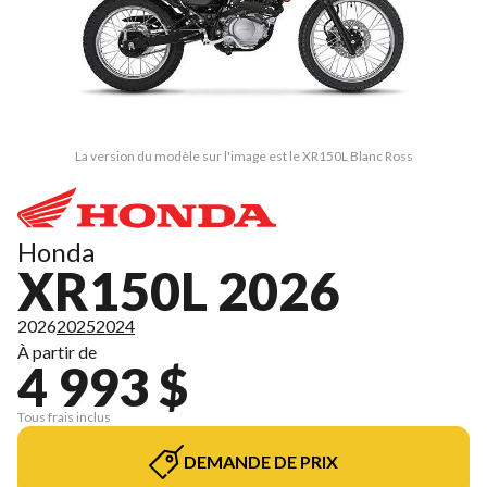
La version du modèle sur l'image est le XR150L Blanc Ross
Honda
XR150L 2026
2026
2025
2024
À partir de
4 993 $
Tous frais inclus
DEMANDE DE PRIX