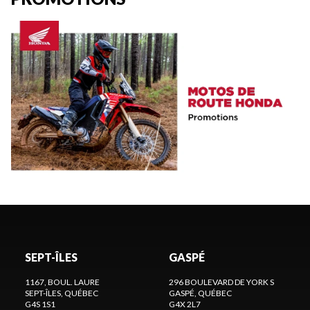
SEPT-ÎLES
GASPÉ
1167, BOUL. LAURE
296 BOULEVARD DE YORK S
SEPT-ÎLES
, QUÉBEC
GASPÉ
, QUÉBEC
G4S 1S1
G4X 2L7