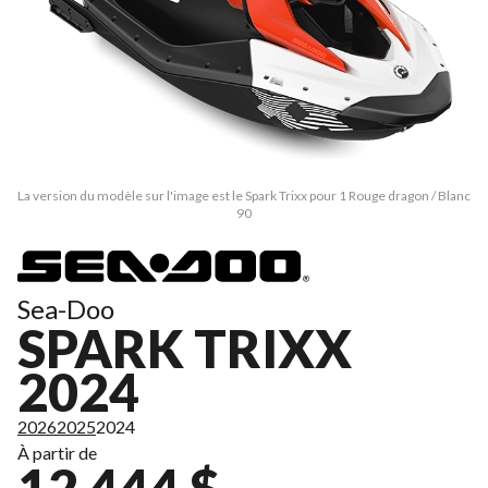
La version du modèle sur l'image est le Spark Trixx pour 1 Rouge dragon / Blanc
90
Sea-Doo
SPARK TRIXX
2024
2026
2025
2024
À partir de
12 444 $