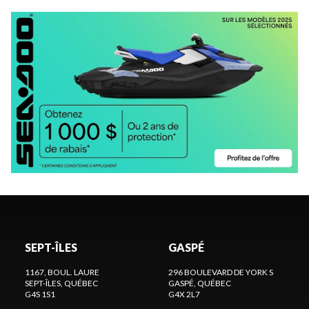
SEPT-ÎLES
GASPÉ
1167, BOUL. LAURE
296 BOULEVARD DE YORK S
SEPT-ÎLES
, QUÉBEC
GASPÉ
, QUÉBEC
G4S 1S1
G4X 2L7