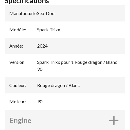
Spécifications
Manufacturier
Sea-Doo
:
Modèle
:
Spark Trixx
Année
:
2024
Version
:
Spark Trixx pour 1 Rouge dragon / Blanc
90
Couleur
:
Rouge dragon / Blanc
Moteur
:
90
Engine