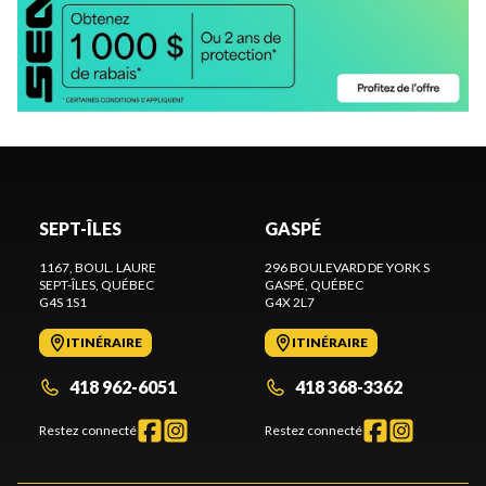
SEPT-ÎLES
GASPÉ
1167, BOUL. LAURE
296 BOULEVARD DE YORK S
SEPT-ÎLES
, QUÉBEC
GASPÉ
, QUÉBEC
G4S 1S1
G4X 2L7
ITINÉRAIRE
ITINÉRAIRE
418 962-6051
418 368-3362
Restez connecté
Restez connecté