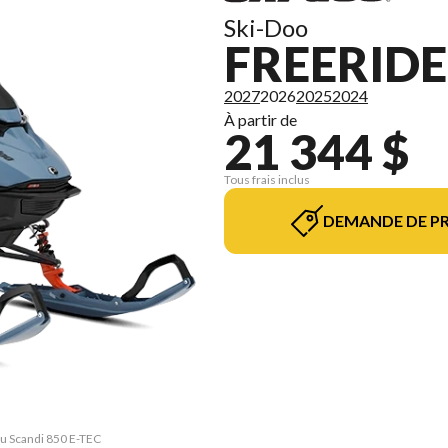
Ski-Doo
FREERIDE
2027
2026
2025
2024
À partir de
21 344 $
Tous frais inclus
DEMANDE DE PR
eu Scandi 850 E-TEC