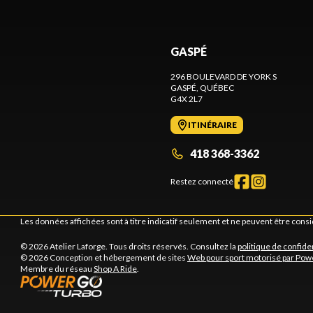
GASPÉ
296 BOULEVARD DE YORK S
GASPÉ
, QUÉBEC
G4X 2L7
ITINÉRAIRE
418 368-3362
Restez connecté
Les données affichées sont à titre indicatif seulement et ne peuvent être cons
© 2026 Atelier Laforge. Tous droits réservés. Consultez la
politique de confiden
© 2026 Conception et hébergement de sites
Web pour sport motorisé par Pow
Membre du réseau
Shop A Ride
.