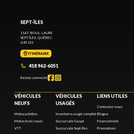
SEPT-ÎLES
1167, BOUL. LAURE
SEPT-ÎLES
, QUÉBEC
G4S 1S1
ITINÉRAIRE
418 962-6051
Restez connecté
VÉHICULES
VÉHICULES
LIENS UTILES
NEUFS
USAGÉS
Contactez-nous
Motocyclettes
Inventaire usagé complet
Blogue
Motos trois roues
Succursale Gaspé
Financement
VTT
Succursale Sept-Îles
Promotions