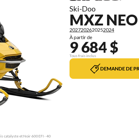
Ski-Doo
MXZ NEO
2027
2026
2025
2024
À partir de
9 684 $
Tous frais inclus
DEMANDE DE PR
 catalyste et Noir 600 EFI - 40