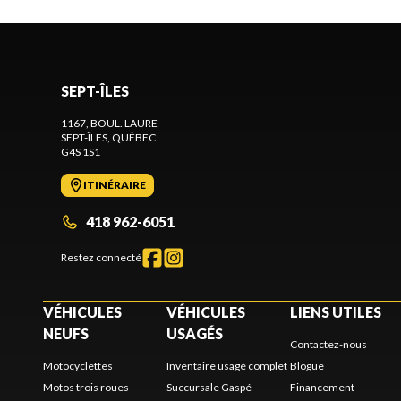
SEPT-ÎLES
1167, BOUL. LAURE
SEPT-ÎLES
, QUÉBEC
G4S 1S1
ITINÉRAIRE
418 962-6051
Restez connecté
VÉHICULES
VÉHICULES
LIENS UTILES
NEUFS
USAGÉS
Contactez-nous
Motocyclettes
Inventaire usagé complet
Blogue
Motos trois roues
Succursale Gaspé
Financement