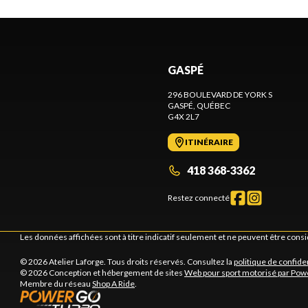
GASPÉ
296 BOULEVARD DE YORK S
GASPÉ
, QUÉBEC
G4X 2L7
ITINÉRAIRE
418 368-3362
Restez connecté
Les données affichées sont à titre indicatif seulement et ne peuvent être cons
© 2026 Atelier Laforge. Tous droits réservés. Consultez la
politique de confiden
© 2026 Conception et hébergement de sites
Web pour sport motorisé par Pow
Membre du réseau
Shop A Ride
.