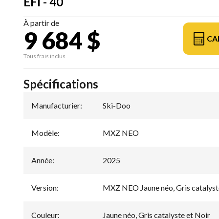
EFI - 40
À partir de
9 684 $
CA
Tous frais inclus
Spécifications
Manufacturier
:
Ski-Doo
Modèle
:
MXZ NEO
Année
:
2025
Version
:
MXZ NEO Jaune néo, Gris catalyste
Couleur
:
Jaune néo, Gris catalyste et Noir