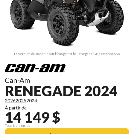
La version du modèle sur l'image est le Renegade Gris catalyst 650
Can-Am
RENEGADE 2024
2026
2025
2024
À partir de
14 149 $
Tous frais inclus