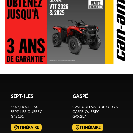
SEPT-ÎLES
GASPÉ
1167, BOUL. LAURE
296 BOULEVARD DE YORK S
SEPT-ÎLES
, QUÉBEC
GASPÉ
, QUÉBEC
G4S 1S1
G4X 2L7
ITINÉRAIRE
ITINÉRAIRE